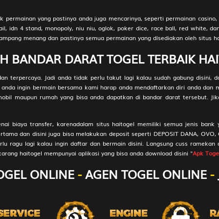
permainan yang pastinya anda juga mencarinya, seperti permainan casino, bac
d tail, idn 4 stand, monopoly, niu niu, oglok, poker dice, race ball, red whit
gampang menang dan pastinya semua permainan yang disediakan oleh situs hai
H BANDAR DARAT TOGEL TERBAIK HA
dan terpercaya. Jadi anda tidak perlu takut lagi kalau sudah gabung dis
 anda ingin bermain bersama kami harap anda mendaftarkan diri anda dan m
mobil maupun rumah yang bisa anda dapatkan di bandar darat tersebut. Jik
kenai biaya transfer, karenadalam situs haitogel memiliki semua jenis bank
 pertama dan disini juga bisa melakukan deposit seperti DEPOSIT DANA, OVO
erlu ragu lagi kalau ingin daftar dan bermain disini. Langsung cuss rameka
rang haitogel mempunyai aplikasi yang bisa anda download disini "
Apk Toge
OGEL ONLINE
-
AGEN TOGEL ONLINE
-