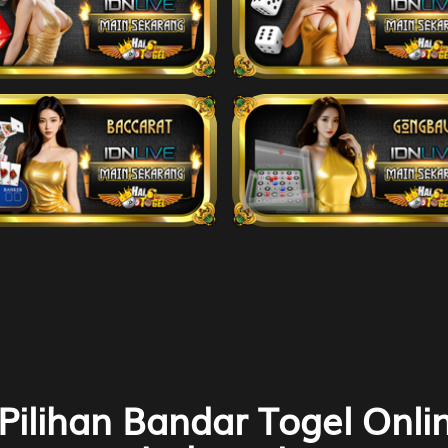
ilihan Bandar Togel Onli