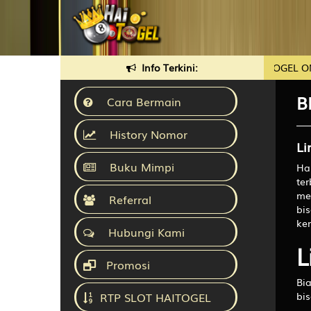
AT DATANG DI HAITOGEL SITUS BANDAR TOGEL ONLINE TERBESAR
Info Terkini:
B
Cara Bermain
History Nomor
Li
Buku Mimpi
Ha
te
me
Referral
bi
ken
Hubungi Kami
L
Promosi
Bia
RTP SLOT HAITOGEL
bis