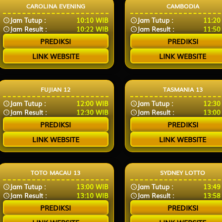
CAROLINA EVENING
CAMBODIA
Jam Tutup :
10:10 WIB
Jam Tutup :
11:20
Jam Result :
10:22 WIB
Jam Result :
11:50
PREDIKSI
PREDIKSI
LINK WEBSITE
LINK WEBSITE
FUJIAN 12
TASMANIA 13
Jam Tutup :
12:00 WIB
Jam Tutup :
12:30
Jam Result :
12:30 WIB
Jam Result :
13:00
PREDIKSI
PREDIKSI
LINK WEBSITE
LINK WEBSITE
TOTO MACAU 13
SYDNEY LOTTO
Jam Tutup :
13:00 WIB
Jam Tutup :
13:49
Jam Result :
13:10 WIB
Jam Result :
13:58
PREDIKSI
PREDIKSI