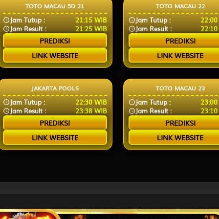
TOTO MACAU 5D 21
TOTO MACAU 22
Jam Tutup :
21:15 WIB
Jam Tutup :
22:00
Jam Result :
21:25 WIB
Jam Result :
22:10
PREDIKSI
PREDIKSI
LINK WEBSITE
LINK WEBSITE
JAKARTA POOLS
TOTO MACAU 23
Jam Tutup :
22:30 WIB
Jam Tutup :
23:00
Jam Result :
23:38 WIB
Jam Result :
23:10
PREDIKSI
PREDIKSI
LINK WEBSITE
LINK WEBSITE