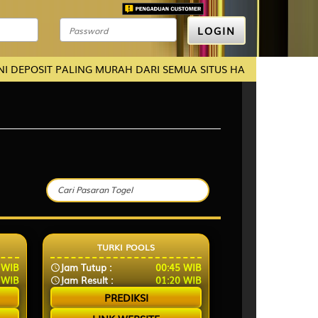
LOGIN
LING MURAH DARI SEMUA SITUS HANYA 10 RIBU SAJA.-WHATSAPP
TURKI POOLS
 WIB
Jam Tutup :
00:45 WIB
 WIB
Jam Result :
01:20 WIB
PREDIKSI