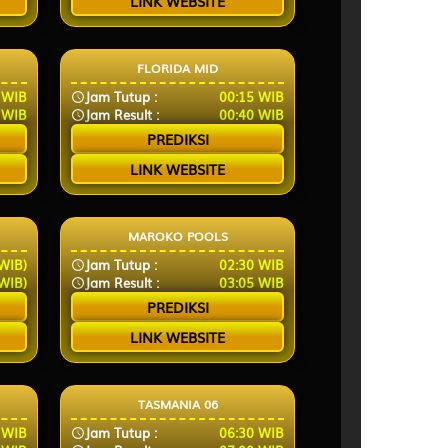
LINK WEBSITE
FLORIDA MID
 WIB
Jam Tutup :
00:15 WIB
 WIB
Jam Result :
00:40 WIB
PREDIKSI
LINK WEBSITE
MAROKO POOLS
(WIB)
Jam Tutup :
02:30 WIB
(WIB)
Jam Result :
03:05 WIB
PREDIKSI
LINK WEBSITE
TASMANIA 06
 WIB
Jam Tutup :
06:30 WIB