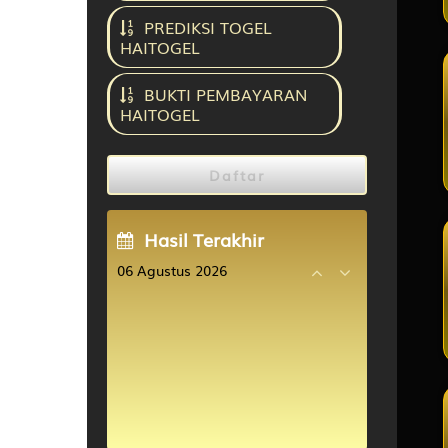
PREDIKSI TOGEL
HAITOGEL
BUKTI PEMBAYARAN
HAITOGEL
Daftar
Hasil Terakhir
06 Agustus 2026
SINGAPORE
0
7
1
5
KAMBOJA
0
4
8
3
CHINA
5
7
6
1
TAIWAN
6
9
6
0