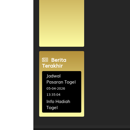
SINGAPORE
0715
KAMBOJA
0483
CHINA
0119
TAIWAN
6960
Berita
Terakhir
Jadwal
Pasaran Togel
05-04-2026
13:35:04
Info Hadiah
Togel
10-11-2025
14:23:28
Link Alternatif