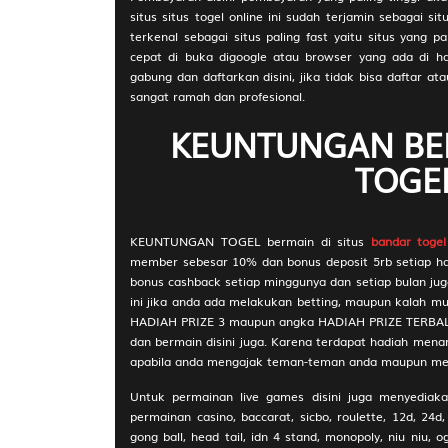
situs situs togel online ini sudah terjamin sebagai si
terkenal sebagai situs paling fast yaitu situs yang p
cepat di buka digoogle atau browser yang ada di 
gabung dan daftarkan disini, jika tidak bisa daftar a
sangat ramah dan profesional.
KEUNTUNGAN BE
TOGE
KEUNTUNGAN TOGEL bermain di situs
bandar togel
member sebesar 10% dan bonus deposit 5rb setiap har
bonus cashback setiap minggunya dan setiap bulan jug
ini jika anda ada melakukan betting, maupun kalah 
HADIAH PRIZE 3 maupun angka HADIAH PRIZE TERBALIK
dan bermain disini juga. Karena terdapat hadiah menar
apabila anda mengajak teman-teman anda maupun memp
Untuk permainan live games disini juga menyediaka
permainan casino, baccarat, sicbo, roulette, 12d, 24d, 2
gong ball, head tail, idn 4 stand, monopoly, niu niu, o