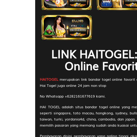
LINK HAITOGEL: 
Online Favori
HAITOGEL
merupakan link bandar togel online favorit
Hai Togel juga online 24 jam non stop
No Whatsapp +6282161677619 kami.
HAI TOGEL adalah situs bandar togel online yang mem
seperti singapore, toto macau, hongkong, sydney, bulls
taiwan, turki, yordania4d, china, cambodia, dan japan
memilih pasaran yang memang sudah anda kuasai unt
Pembayaran disini pembayaran yang paling tinggi a